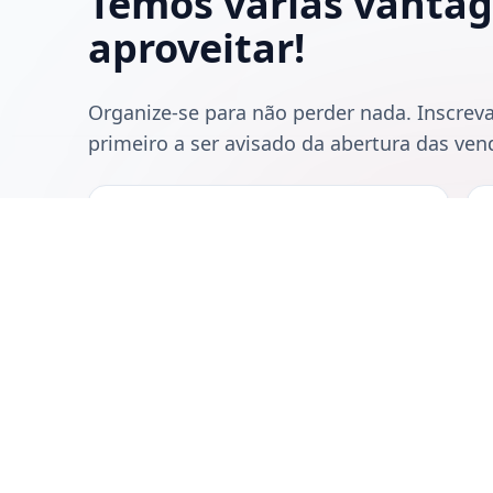
Temos várias vantag
aproveitar!
Organize-se para não perder nada. Inscreva-
primeiro a ser avisado da abertura das ve
22/02/2026
Início da pré-venda
Garanta sua vaga com condições
especiais antes do lançamento oficial.
Re
Quero garantir minha vaga agora
co