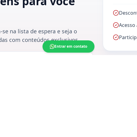
ens para você
Descont
Acesso 
se na lista de espera e seja o
Partici
ndas com conteúdos exclusivos.
Entrar em contato
02/03/2026
Lançamento oficial
Fique tranqu
Tudo será co
Live exclusiva com sorteios e
compromisso a
apresentação completa dos Extensivos
MedCof Anest.
ceba primeiro as novidades e tenha acesso a
ndições especiais.