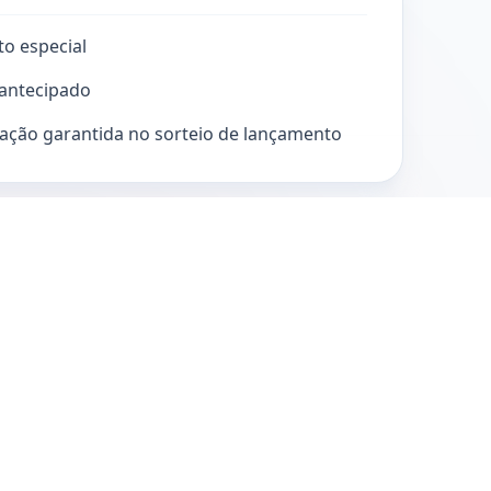
o especial
antecipado
pação garantida no sorteio de lançamento
ilo
municado por e-mail e WhatsApp. Sem
té o lançamento oficial.