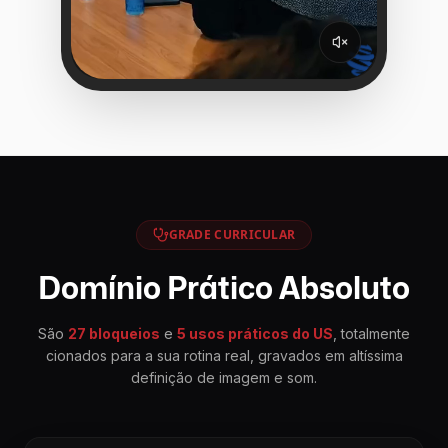
GRADE CURRICULAR
Domínio Prático Absoluto
São
27 bloqueios
e
5 usos práticos do US
, totalmente
cionados para a sua rotina real, gravados em altíssima
definição de imagem e som.