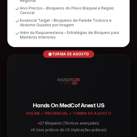
Regional
Alvo Preciso – Bloqueios do Plexo Braquial e Região
Cervical
Essencial Target – Bloqueios de Parede Torácica e
Abdome Guiados por Imagem
Além da Raquianestesia – Estratégias de Bloqueio para
Membros Inferiores
TURMA DE AGOSTO
Hands On MedCof Anest US
ONLINE + PRESENCIAL • TURMA DE AGOSTO
27 Bloqueios (Técnicas avançadas)
5 Usos práticos do US (Aplicações práticas)