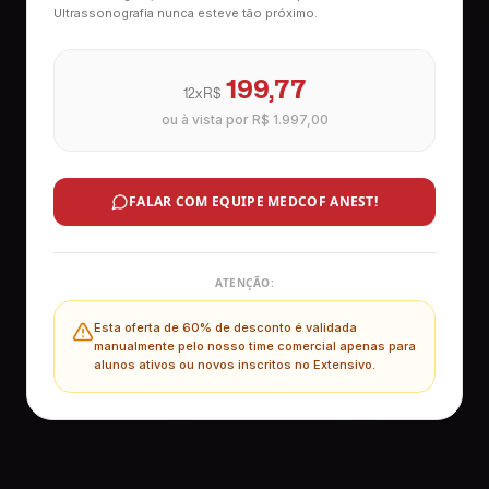
Ultrassonografia nunca esteve tão próximo.
199,77
12x R$
ou à vista por
R$ 1.997,00
FALAR COM EQUIPE MEDCOF ANEST!
ATENÇÃO:
Esta oferta de 60% de desconto é validada
manualmente pelo nosso time comercial apenas para
alunos ativos ou novos inscritos no Extensivo.